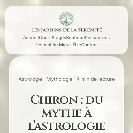
Les Jardins de la Sérénité
Accueil
Cours
Stages
Boutique
Ressources
Festival du Mieux Être
Contact
Astrologie · Mythologie · 4 min de lecture
Chiron : du
mythe à
l’astrologie